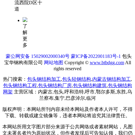
流西院D区十
道
了
解
更
多
蒙公网安备 15029002000340号
蒙ICP备2022001183号-1
包头
宝华钢构有限公司
网站地图
Copyright ©
www.btbdgg.com
All
rights reserved
热门搜索：
包头钢结构加工
,
包头轻钢结构
,
内蒙古钢结构加工
,
包头钢结构工程
,
包头钢结构厂房
,
包头钢结构建筑
,
包头钢结构
网架
主营区域：内蒙古,包头,呼和浩特,呼市,鄂尔多斯,东胜,乌
兰察布,集宁,巴彦淖尔,临河
版权声明：本网站所刊内容未经本网站及作者本人许可，不得
下载、转载或建立镜像等，违者本网站将追究其法律责任。
本网站所用文字图片部分来源于公共网络或者素材网站，凡图
文未署名者均为原始状况，但作者发现后可告知认领，我们仍