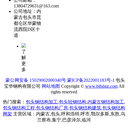
公司邮箱：
13804729631@163.com
公司地址：内
蒙古包头市昆
都仑区华蒙物
流西院D区十
道
了
解
更
多
蒙公网安备 15029002000340号
蒙ICP备2022001183号-1
包头
宝华钢构有限公司
网站地图
Copyright ©
www.btbdgg.com
All
rights reserved
热门搜索：
包头钢结构加工
,
包头轻钢结构
,
内蒙古钢结构加工
,
包头钢结构工程
,
包头钢结构厂房
,
包头钢结构建筑
,
包头钢结构
网架
主营区域：内蒙古,包头,呼和浩特,呼市,鄂尔多斯,东胜,乌
兰察布,集宁,巴彦淖尔,临河